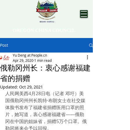
OREGON CHINA COUNCIL
Post
Yu Deng at People.cn
Apr 29, 2020
1 min read
俄勒冈州长：衷心感谢福建
省的捐赠
Updated:
Oct 29, 2021
人民网美西4月28日电（记者 邓圩）美
国俄勒冈州州长凯特·布朗女士在社交媒
体脸书发布了福建省捐赠医用口罩的照
片，她写道，衷心感谢福建省——俄勒
冈在中国的姐妹省，捐赠5万个口罩。俄
勒冈将来会予以回报。