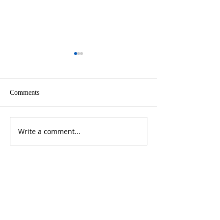
Comments
Write a comment...
美俄勒冈州议会重申对华
美国俄勒冈州议
友好合作
华决议 俄勒冈-
州委员会复会
ABOUT US
Oregon China Council (OCC) is a 501(c)(3) volunteer based not-for-
profit organization in the State of Oregon, U.S.A.
CONTACT