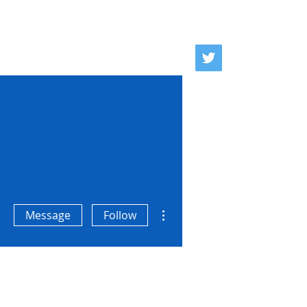
se
Donate
Contact
More actions
Message
Follow