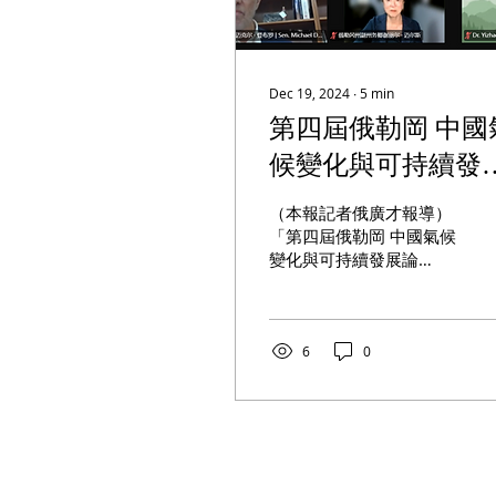
Dec 19, 2024
∙
5
min
第四屆俄勒岡 中國
候變化與可持續發
論壇成功舉行 美中
（本報記者俄廣才報導）
家學者同聚雲端 探
「第四屆俄勒岡 中國氣候
變化與可持續發展論
環境保護治理良策
壇」，於12月10日至12
月11日連續兩天，在美中
兩國多地以雲端視頻形式
成功舉行。 該論壇由俄勒
6
0
岡 中國理事會、天津市外
辦、福建省外辦共同舉
辦。自2021年首次舉行以
來以來，已成為美中地方
氣候變化與可持續發展
合...