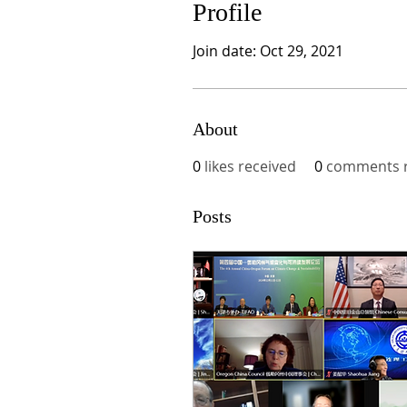
Profile
Join date: Oct 29, 2021
About
0
likes received
0
comments r
Posts