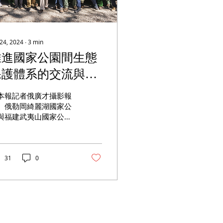
 24, 2024
∙
3
min
推進國家公園間生態
保護體系的交流與合
作 綺麗湖與武夷山姊
本報記者俄廣才攝影報
妹公園環保會議在線
）俄勒岡綺麗湖國家公
與福建武夷山國家公園
舉行
境保護交流合作視頻會
，於6月24日在南俄州
梅德福市舉行。 聖瑪麗
校長Ryan Bernard在
31
0
議上發言。右起：領事
海泉，俄勒岡州國理事
副主席夏洛特，福建農
大學訪問學者王玉哲，
勒岡州國理事會...