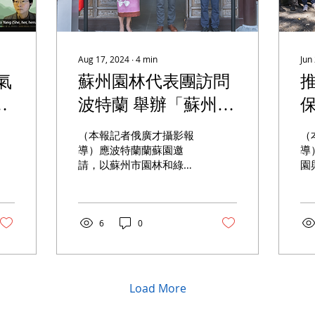
Aug 17, 2024
∙
4
min
Jun
氣
蘇州園林代表團訪問
展
波特蘭 舉辦「蘇州古
專
典園林藝術展」 州參
（本報記者俄廣才攝影報
（
索
議員德蒙布羅出席開
導）應波特蘭蘭蘇園邀
導
請，以蘇州市園林和綠化
園
幕式
管理局局長曹光樹為團長
環
的蘇州園林代表團一行，
議
於日前抵達波特蘭進行友
的
好訪問。代表團成員有：
中學
6
0
蘇州市虎丘山風景名勝區
會
管理處主任孫劍鋒，蘇州
張
市留園管理處主任羅淵，
會
蘇州市拙政園管理處主任
林
Load More
薛志堅，蘇州市獅子林管
俄
理處主任張婕...