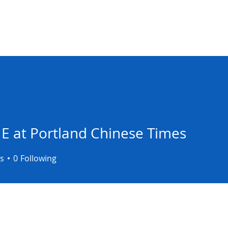
NA COUNCIL
elations
Programs
News
COVID-19 Respon
 E at Portland Chinese Times
s
0
Following