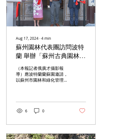
Aug 17, 2024
∙
4
min
蘇州園林代表團訪問波特
蘭 舉辦「蘇州古典園林藝
術展」 州參議員德蒙布羅
（本報記者俄廣才攝影報
出席開幕式
導）應波特蘭蘭蘇園邀請，
以蘇州市園林和綠化管理局
局長曹光樹為團長的蘇州園
林代表團一行，於日前抵達
波特蘭進行友好訪問。代表
團成員有：蘇州市虎丘山風
景名勝區管理處主任孫劍
6
0
鋒，蘇州市留園管理處主任
羅淵，蘇州市拙政園管理處
主任薛志堅，蘇州市獅子林
管理處主任張婕...