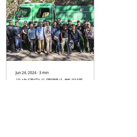
Jun 24, 2024
∙
3
min
推進國家公園間生態保護
體系的交流與合作 綺麗湖
與武夷山姊妹公園環保會
（本報記者俄廣才攝影報
議在線舉行
導）俄勒岡綺麗湖國家公園
與福建武夷山國家公園環境
保護交流合作視頻會議，於
6月24日在南俄州的梅德福
市舉行。 聖瑪麗中學校長
Ryan Bernard在會議上發