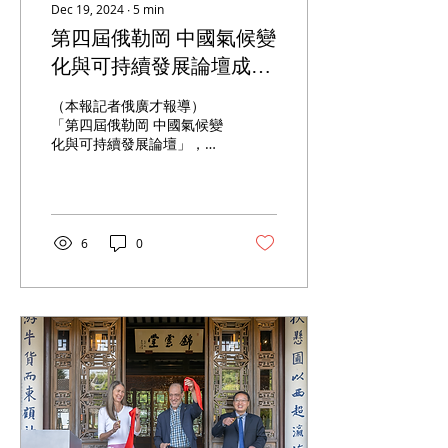
Dec 19, 2024
∙
5
min
第四屆俄勒岡 中國氣候變
化與可持續發展論壇成功
舉行 美中專家學者同聚雲
（本報記者俄廣才報導）
端 探索環境保護治理良策
「第四屆俄勒岡 中國氣候變
化與可持續發展論壇」，於
12月10日至12月11日連續
兩天，在美中兩國多地以雲
端視頻形式成功舉行。 該論
壇由俄勒岡 中國理事會、天
津市外辦、福建省外辦共同
6
0
舉辦。自2021年首次舉行以
來以來，已成為美中地方氣
候變化與可持續發展合...