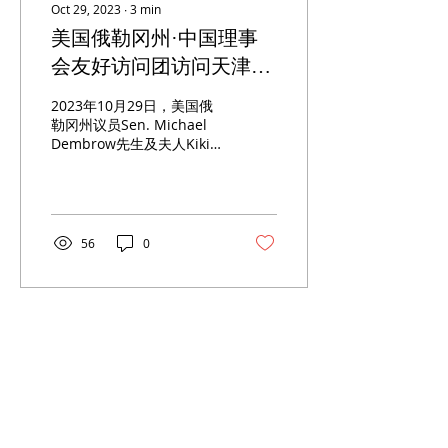
Oct 29, 2023
∙
3
min
美国俄勒冈州·中国理事
会友好访问团访问天津市
进出口商会并举行友好交
2023年10月29日，美国俄
流
勒冈州议员Sen. Michael
Dembrow先生及夫人Kiki
Dembrow女士和俄勒冈州·
中国理事会蓝进主席率美国
俄勒冈州中国理事会友好访
问团一行12人专程到访市进
出口商会，李胜利同志会见
56
0
代表团一行，并主持座谈
会。天津市政府外事办公
室...
ABOUT US
Oregon China Council (OCC) is a 501(c)(3) volunteer based not-for-
profit organization in the State of Oregon, U.S.A.
CONTACT
info@oregonchinacouncil.org