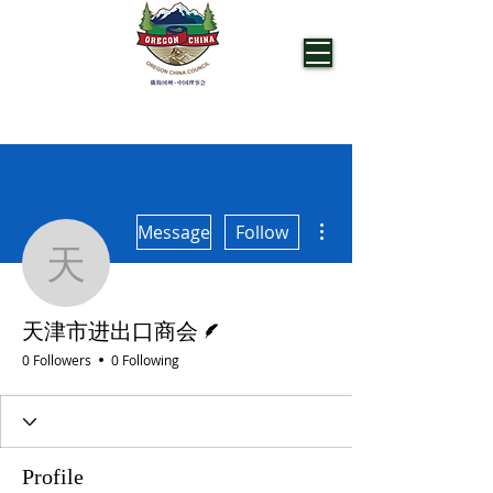
OREGON CHINA COUNCIL
More actions
Message
Follow
天津市进出口商会
Writer
天津市进出口商会
0 Followers
0 Following
Profile