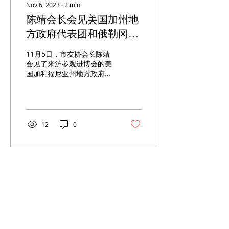
Nov 6, 2023
∙
2
min
陈靖会长会见美国加州地
方政府代表团和俄勒冈
州-中国理事会代表团
11月5日，市友协会长陈靖
会见了来沪参观进博会的美
国加利福尼亚州地方政府代
表团和俄勒冈州-中国理事
会代表团，并一同乘船游览
黄浦江，市友协副会长傅继
红、全国友协、四川省、青
海省外办和友协相关负责人
12
0
出席活动。 陈靖对代表团的
到来表示了热情欢迎，并向
来宾介绍了上海近年来经济
社会发...
ABOUT US
Oregon China Council (OCC) is a 501(c)(3) volunteer based not-for-
profit organization in the State of Oregon, U.S.A.
CONTACT
info@oregonchinacouncil.org