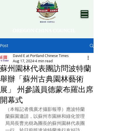
OREGON CHINA COUNCIL
Post
David E at Portland Chinese Times
Aug 17, 2024
4 min read
蘇州園林代表團訪問波特蘭
舉辦「蘇州古典園林藝術
展」 州參議員德蒙布羅出席
開幕式
（本報記者俄廣才攝影報導）應波特蘭
蘭蘇園邀請，以蘇州市園林和綠化管理
局局長曹光樹為團長的蘇州園林代表團
一行，於日前抵達波特蘭進行友好訪