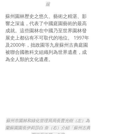
綵
蘇州園林歷史之悠久、藝術之精湛、影
響之深遠，代表了中國庭園藝術的最高
成就。這些園林在中國乃至世界園林發
展史上都佔有不可取代的地位。 1997年
及2000年，拙政園等九座蘇州古典庭園
被聯合國教科文組織列為世界遺產，成
為全人類的文化遺產。
蘇州市園林和綠化管理局局長曹光樹（左）為
蘭蘇園園長伊莉莎白 奈（右）介紹「蘇州古典