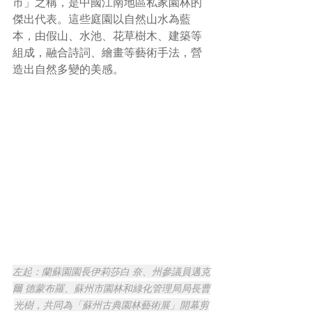
市」之稱，是中國江南地區私家園林的
傑出代表。這些庭園以自然山水為藍
本，由假山、水池、花草樹木、建築等
組成，融合詩詞、繪畫等藝術手法，營
造出自然多變的美感。
左起：蘭蘇園園長伊莉莎白 奈、州參議員邁克
爾 德蒙布羅、蘇州市園林和綠化管理局局長曹
光樹，共同為「蘇州古典園林藝術展」開幕剪