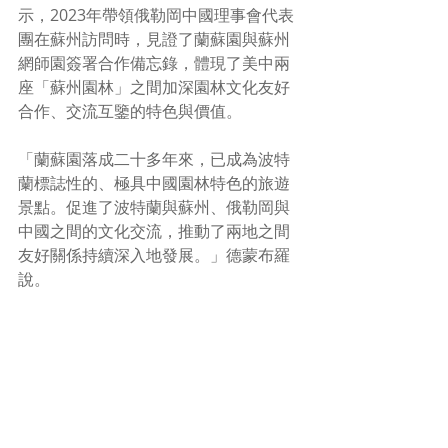
示，2023年帶領俄勒岡中國理事會代表
團在蘇州訪問時，見證了蘭蘇園與蘇州
網師園簽署合作備忘錄，體現了美中兩
座「蘇州園林」之間加深園林文化友好
合作、交流互鑒的特色與價值。
「蘭蘇園落成二十多年來，已成為波特
蘭標誌性的、極具中國園林特色的旅遊
景點。促進了波特蘭與蘇州、俄勒岡與
中國之間的文化交流，推動了兩地之間
友好關係持續深入地發展。」德蒙布羅
說。