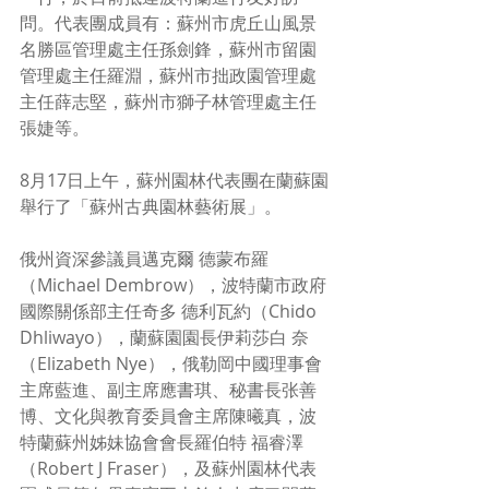
問。代表團成員有：蘇州市虎丘山風景
名勝區管理處主任孫劍鋒，蘇州市留園
管理處主任羅淵，蘇州市拙政園管理處
主任薛志堅，蘇州市獅子林管理處主任
張婕等。
8月17日上午，蘇州園林代表團在蘭蘇園
舉行了「蘇州古典園林藝術展」。
俄州資深參議員邁克爾 德蒙布羅
（Michael Dembrow），波特蘭市政府
國際關係部主任奇多 德利瓦約（Chido 
Dhliwayo），蘭蘇園園長伊莉莎白 奈
（Elizabeth Nye），俄勒岡中國理事會
主席藍進、副主席應書琪、秘書長张善
博、文化與教育委員會主席陳曦真，波
特蘭蘇州姊妹協會會長羅伯特 福睿澤
（Robert J Fraser），及蘇州園林代表