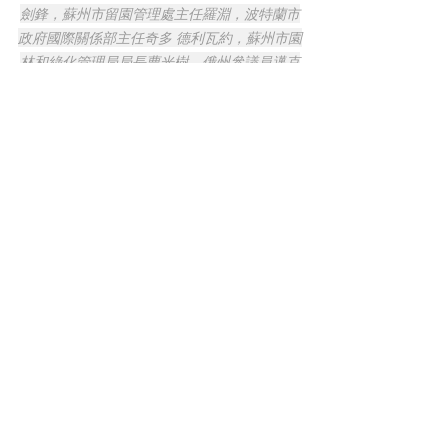
劍鋒，蘇州市留園管理處主任羅淵，波特蘭市
政府國際關係部主任奇多 德利瓦約，蘇州市園
林和綠化管理局局長曹光樹，俄州參議員邁克
爾 德蒙布羅，蘇州市拙政園管理處主任薛志
堅，蘇州市獅子林管理處主任張婕等在開幕式
上合影
2025年是蘭蘇園建園25週年，蘇州園林
將邀請蘭蘇園管理人員與園藝技術人員
訪問蘇州，就盆景修剪、養護等園藝技
術進行交流。並陸續舉辦兩園互展、文
藝演出、互動體驗等豐富多彩的交流合
作活動。
據了解，包括蘭蘇園在內，目前為止世
界各地已有46座城市先後建立了蘇州古
典式園林。
Read the complete article