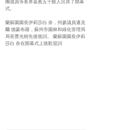
團成員等各界嘉賓五十餘人出席了開幕
式。
蘭蘇園園長伊莉莎白 奈，州參議員邁克
爾 德蒙布羅，蘇州市園林和綠化管理局
局長曹光樹先後致詞。 蘭蘇園園長伊莉
莎白 奈在開幕式上致歡迎詞